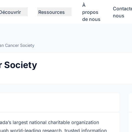
À
Contact
Découvrir
Ressources
propos
nous
de nous
an Cancer Society
 Society
a’s largest national charitable organization
ugh world-leading research, trusted information