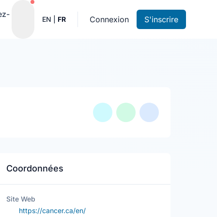
Notifications actives
ez-
Connexion
S'inscrire
EN
|
FR
Coordonnées
Site Web
https://cancer.ca/en/