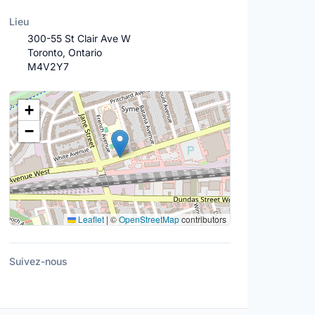
Lieu
300-55 St Clair Ave W
Toronto, Ontario
M4V2Y7
Lieu
+
−
Leaflet
|
©
OpenStreetMap
contributors
Suivez-nous