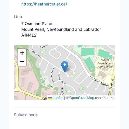
https://heathercutler.ca/
Lieu
7 Osmond Place
Mount Pearl, Newfoundland and Labrador
A1N4L2
Lieu
+
−
Leaflet
|
©
OpenStreetMap
contributors
Suivez-nous