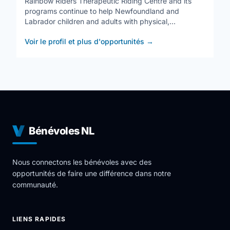
Rainbow Riders Therapeutic Riding Centre and its
programs continue to help Newfoundland and
Labrador children and adults with physical,
developmental and mental health needs reach their
Voir le profil et plus d'opportunités
→
full potential.
Bénévoles NL
Nous connectons les bénévoles avec des
opportunités de faire une différence dans notre
communauté.
LIENS RAPIDES