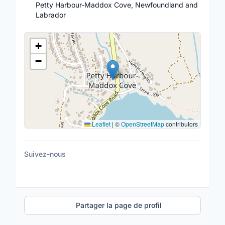
Petty Harbour-Maddox Cove, Newfoundland and
Labrador
Lieu
+
−
Leaflet
|
©
OpenStreetMap
contributors
Suivez-nous
Partager la page de profil